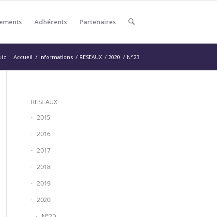
ements
Adhérents
Partenaires
ici :
Accueil
/
Informations
/
RESEAUX
/
2020
/
N°23
RESEAUX
2015
2016
2017
2018
2019
2020
N°20