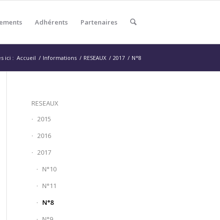
ements
Adhérents
Partenaires
 ici :
Accueil
/
Informations
/
RESEAUX
/
2017
/
N°8
RESEAUX
2015
2016
2017
N°10
N°11
N°8
N°9