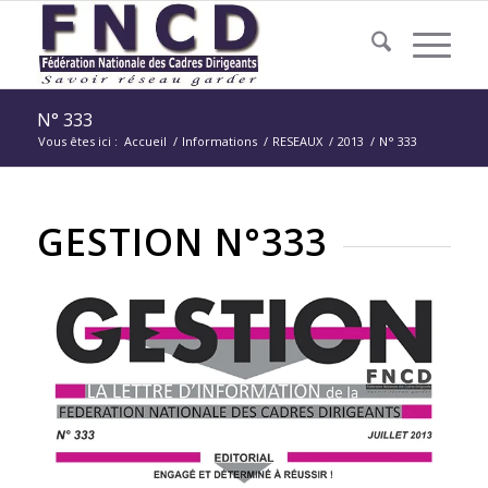
N° 333
Vous êtes ici :
Accueil
/
Informations
/
RESEAUX
/
2013
/
N° 333
GESTION N°333