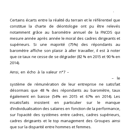
3 –
Mais l’application « terrain » peut être source de
tensions, relevées notamment par les cadres supérieurs
.
Certains écarts entre la réalité du terrain et le référentiel que
constitue la charte de déontologie ont pu être relevés
notamment grâce au baromètre annuel de la FNCDS qui
mesure année après année le moral des cadres dirigeants et
supérieurs. Si une majorité (75%) des répondants au
baromètre affiche son plaisir à aller travailler, il est à noter
que ce taux ne cesse de se dégrader (82 % en 2015 et 90 % en
2014).
Ainsi, en écho à la valeur n°7 –
adhésion à des règles de
rémunération cohérentes, lisibles et mesurables
– le
système de rémunération de leur entreprise ne satisfait
désormais que 48 % des répondants au baromètre, taux
également en baisse (54% en 2015 et 67% en 2014)
.
Les
insatisfaits insistent en particulier sur le manque
d’individualisation des salaires en fonction de la performance,
sur l’opacité des systèmes entre cadres, cadres supérieurs,
cadres dirigeants et le top management des Groupes ainsi
que sur la disparité entre hommes et femmes.