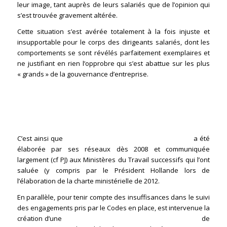
leur image, tant auprès de leurs salariés que de l’opinion qui
s’est trouvée gravement altérée.
Cette situation s’est avérée totalement à la fois injuste et
insupportable pour le corps des dirigeants salariés, dont les
comportements se sont révélés parfaitement exemplaires et
ne justifiant en rien l’opprobre qui s’est abattue sur les plus
« grands » de la gouvernance d’entreprise.
Aussi les dirigeants salariés ont souhaité communiquer et
s’engager solennellement sur leurs valeurs en même temps
que pour leurs comportements dans l’action et leur
management.
C’est ainsi que
la Charte de déontologie de la FNCDS
a été
élaborée par ses réseaux dès 2008 et communiquée
largement (cf PJ) aux Ministères du Travail successifs qui l’ont
saluée (y compris par le Président Hollande lors de
l’élaboration de la charte ministérielle de 2012.
En parallèle, pour tenir compte des insuffisances dans le suivi
des engagements pris par le Codes en place, est intervenue la
création d’une
structure ordinale de contrôle et de suivi
de