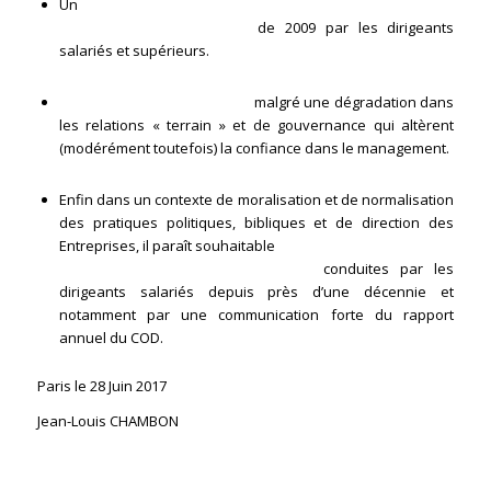
Un
respect remarquable et constant des principes du
code de bonne conduite
de 2009 par les dirigeants
salariés et supérieurs.
De faibles tensions sociales
malgré une dégradation dans
les relations « terrain » et de gouvernance qui altèrent
(modérément toutefois) la confiance dans le management.
Enfin dans un contexte de moralisation et de normalisation
des pratiques politiques, bibliques et de direction des
Entreprises, il paraît souhaitable
de donner une meilleure
visibilité aux actions exemplaires
conduites par les
dirigeants salariés depuis près d’une décennie et
notamment par une communication forte du rapport
annuel du COD.
Paris le 28 Juin 2017
Jean-Louis CHAMBON