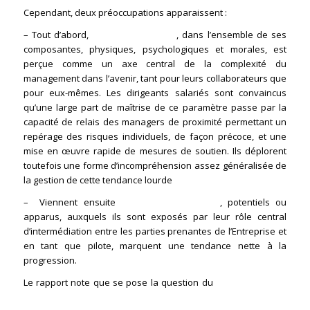
Cependant, deux préoccupations apparaissent :
– Tout d’abord,
la santé au travail
, dans l’ensemble de ses
composantes, physiques, psychologiques et morales, est
perçue comme un axe central de la complexité du
management dans l’avenir, tant pour leurs collaborateurs que
pour eux-mêmes. Les dirigeants salariés sont convaincus
qu’une large part de maîtrise de ce paramètre passe par la
capacité de relais des managers de proximité permettant un
repérage des risques individuels, de façon précoce, et une
mise en œuvre rapide de mesures de soutien. Ils déplorent
toutefois une forme d’incompréhension assez généralisée de
la gestion de cette tendance lourde
– Viennent ensuite
les conflits d’intérêts
, potentiels ou
apparus, auxquels ils sont exposés par leur rôle central
d’intermédiation entre les parties prenantes de l’Entreprise et
en tant que pilote, marquent une tendance nette à la
progression.
Le rapport note que se pose la question du
soutien durable
de leurs fonctions dans l’entreprise et d’une protection