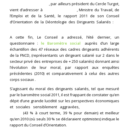
Jean-Louis CHAMBON
, par ailleurs président du Cercle Turgot,
vient d’adresser à
Xavier BERTRAND
, Ministre du Travail, de
l’Emploi et de la Santé, le rapport 2011 de son Conseil
d’Orientation de la Déontologie des Dirigeants Salariés :
LE
C.O.D.
A cette fin, Le Conseil a adressé, l’été dernier, un
questionnaire :
le Baromètre social
,
auprès d’un large
échantillon des 47 réseaux des cadres dirigeants adhérents
de la FNCD, (représentants un dirigeant salarié sur 2 dans le
secteur privé des entreprises de + 250 salariés) donnant ainsi
l’évolution de leur moral, par rapport aux enquêtes
précédentes (2010) et comparativement à celui des autres
corps sociaux .
S’agissant du moral des dirigeants salariés, tel que mesuré
par le baromètre social 2011, il est frappant de constater qu’en
dépit d’une grande lucidité sur les perspectives économiques
et sociales sensiblement aggravées,
il reste largement
positif
(43 % à court terme, 39 % pour demain) et meilleur
qu’en 2010 (où seuls 30 % se déclaraient optimistes) indique le
rapport du Conseil d’Orientation.