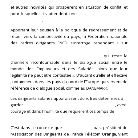
renforcée contre les séquestrations illégales et illégitimes
et autres incivilités qui prospèrent en situation de conflit, et
pour lesquelles ils attendent une
attention renforcée des
pouvoirs publics
.
Apportant leur soutien à la politique de redressement et de
retour vers la compétitivité du pays, la Fédération nationale
des cadres dirigeants FNCD s’interroge cependant « sur
l’anomalie de l’absence de représentativité légale et de la
spécificité du corps des dirigeants salarié
s
qui reste la
charnière incontournable dans le dialogue social entre le
monde des Employeurs et des Salariés, alors que leur
légitimité ne peut être contestée ». D’autant qu’elle et effective
, notamment dans les pays du nord de l’Europe qui servent de
référence de dialogue social, comme au DANEMARK.
Les dirigeants salariés apparaissent donc très déterminés à
garder
le cap du renouveau de l’éthique et de l’action
, avec
courage et dans l’ humilité que requièrent ces temps de
brumes et de tempêtes.
C’est dans ce contexte que
Guy SALZIGER
, past président de
l’Association des Dirigeants de France Télécom Orange, vient