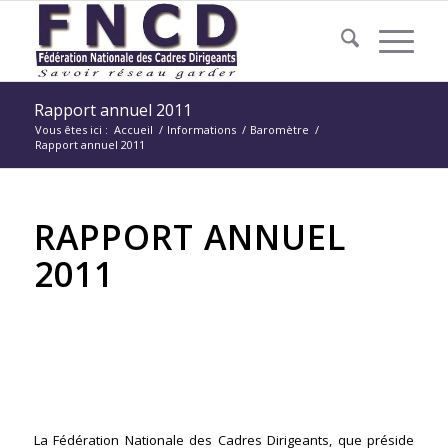
Rapport annuel 2011
Vous êtes ici :
Accueil
/
Informations
/
Baromètre
/
Rapport annuel 2011
RAPPORT ANNUEL
2011
La Fédération Nationale des Cadres
Dirigeants vient de
publier son rapport annuel :
Le « moral » des dirigeants salariés reste
largement
positif !
La Fédération Nationale des Cadres Dirigeants, que préside