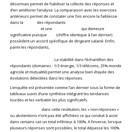
désormais permet de fiabiliser la collecte des réponses et
d’en améliorer l’analyse. La comparaison avec les exercices
antérieurs permet de constater une fois encore la faiblesse
dans la
mixité
des répondants
(18 % de femmes en 2016
comme en 2015)
et une
unité de statut
qui demeure
significative puisque
65%
(chiffre identique à l’an dernier)
possèdent un accord spécifique de dirigeant salarié. Enfin,
parmi les répondants,
30% ont moins de 50 ans, 53% ont de
50 à 59 ans et 17% ont 60 ans ou plus (respectivement pour
2015 : 32% – 50% – 18%)
. La stabilité dans l’échantillon des
répondants (domaines : 1/3 énergie, 1/3 télécoms, 25% monde
agricole et mutualité) permet une analyse bien étayée des
évolutions détectées dans les réponses.
L’enquête est présentée comme l’an dernier sous la forme de
tableaux suivis d’une synthèse intégrant les tendances
lourdes et les verbatim les plus significatifs.
Nota important :
dans cette restitution, les « non-réponses »
ou abstentions n’ont pas été affichées ce qui conduit à avoir
dans certains cas un total inférieur à 100%. A l’inverse, lorsque
plusieurs réponses sont possibles, le total dépasse les 100%.